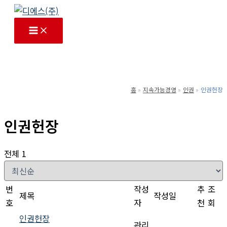
콘
텐
츠
로
건
너
홈
지속가능경영
인권
인권헌장
뛰
기
인권헌장
전체 1
번
작성
추
조
제목
작성일
호
자
천
회
인권헌장
관리