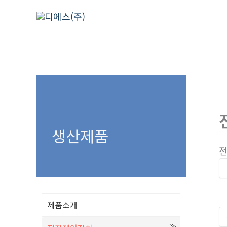
콘
텐
츠
로
건
너
뛰
기
생산제품
전
제품소개