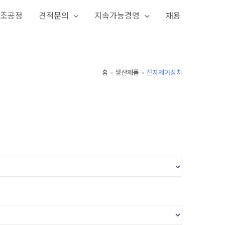
조공정
견적문의
지속가능경영
채용
홈
생산제품
전자제어장치