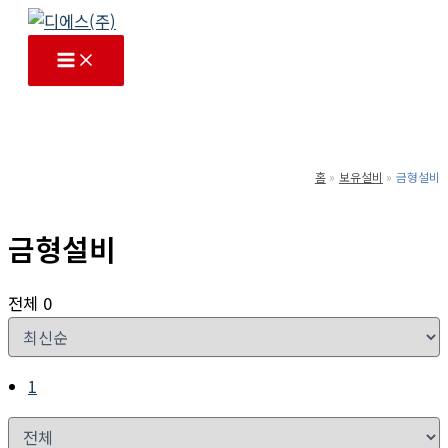
콘
텐
츠
로
건
너
홈
보유설비
금형설비
뛰
기
금형설비
전체 0
1