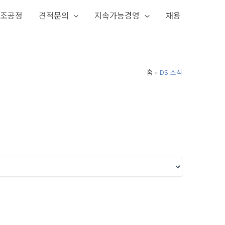
조공정
견적문의
지속가능경영
채용
홈
DS 소식