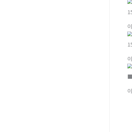
1
1
■