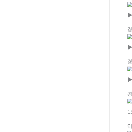
▶
▶
▶
1