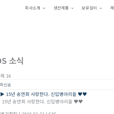
회사소개
생산제품
보유설비
제
DS 소식
체 16
 15년 송연회 사랑한다. 신입병아리들 ♥♥
경영기획팀
| 2016.01.21
| 636