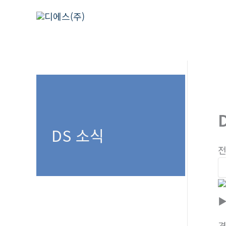
콘
텐
츠
로
건
너
뛰
기
DS 소식
전
▶