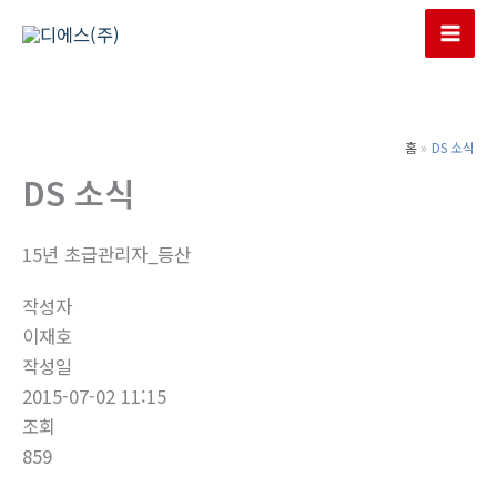
콘
텐
츠
로
건
홈
DS 소식
너
DS 소식
뛰
기
15년 초급관리자_등산
작성자
이재호
작성일
2015-07-02 11:15
조회
859