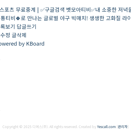
스포츠 무료중계 | ✅구글검색 벳모아티비✅내 소중한 저녁
통티비🍀로 만나는 글로벌 야구 빅매치! 생생한 고화질 라
목록보기
답글쓰기
글수정
글삭제
프
owered by KBoard
리
카
지
노
프
리
카
지
노
Copyright © 2025 디에스(주). All rights reserved.
Created by
Yescall.com
[
관리자
]