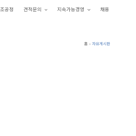
조공정
견적문의
지속가능경영
채용
홈
자유게시판