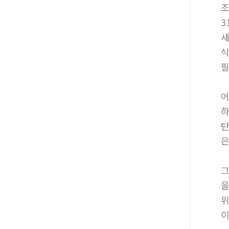
3
새
식
필
어
하
탄
은
그
을
위
이