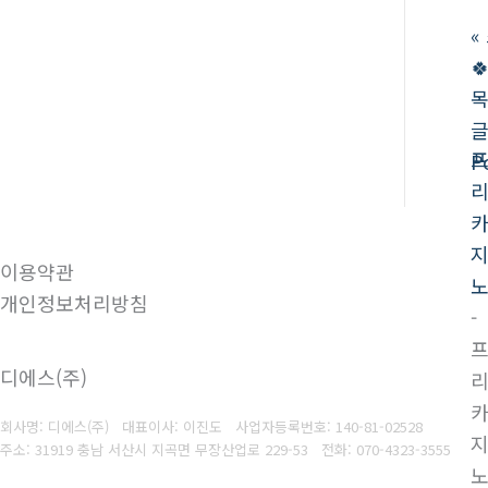
«

P
이용약관
개인정보처리방침
-
디에스(주)
회사명: 디에스(주) 대표이사: 이진도
사업자등록번호:
140-81-02528
주소: 31919 충남 서산시 지곡면 무장산업로 229-53
전화:
070-4323-3555