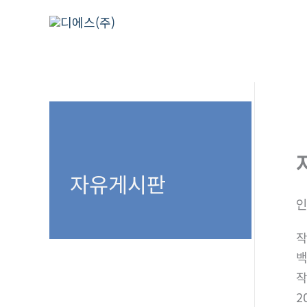
콘
텐
츠
로
건
너
뛰
기
자유게시판
인
2