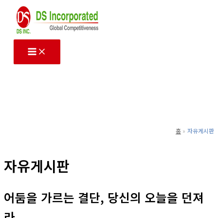
콘
텐
츠
로
건
너
뛰
기
홈
자유게시판
자유게시판
어둠을 가르는 결단, 당신의 오늘을 던져
라