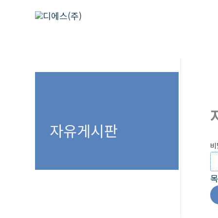
콘
텐
츠
로
건
너
뛰
기
자유게시판
비