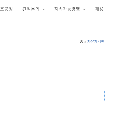
조공정
견적문의
지속가능경영
채용
홈
자유게시판